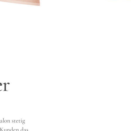
er
alon stetig
 Kunden das