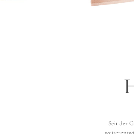
H
Seit der G
weiterentw