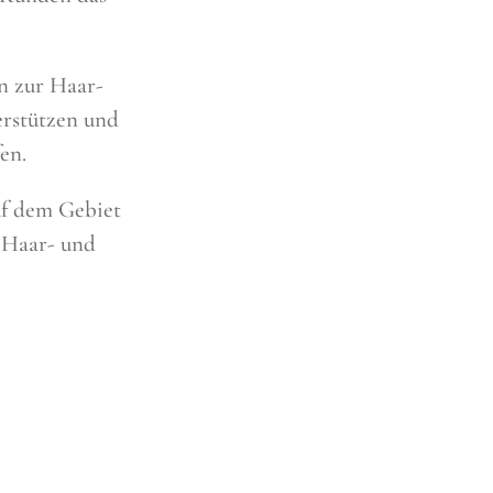
n zur Haar-
rstützen und
en.
uf dem Gebiet
 Haar- und